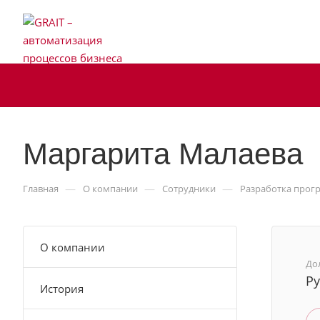
Маргарита Малаева
—
—
—
Главная
О компании
Сотрудники
Разработка прог
О компании
До
Ру
История