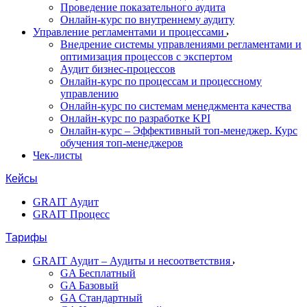
Проведение показательного аудита
Онлайн-курс по внутреннему аудиту
Управление регламентами и процессами
Внедрение системы управлениями регламентами и
оптимизация процессов с экспертом
Аудит бизнес-процессов
Онлайн-курс по процессам и процессному
управлению
Онлайн-курс по системам менеджмента качества
Онлайн-курс по разработке KPI
Онлайн-курс – Эффективный топ-менеджер. Курс
обучения топ-менеджеров
Чек-листы
Кейсы
GRAIT Аудит
GRAIT Процесс
Тарифы
GRAIT Аудит – Аудиты и несоответствия
GA Бесплатный
GA Базовый
GA Стандартный