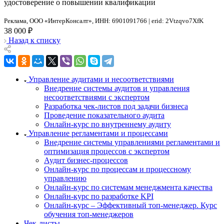
удостоверение о повышении квалификации
Реклама, ООО «ИнтерКонсалт», ИНН: 6901091766 | erid: 2Vtzqvo7XfK
38 000 ₽
Назад к списку
Управление аудитами и несоответствиями
Внедрение системы аудитов и управления
несоответствиями с экспертом
Разработка чек-листов под задачи бизнеса
Проведение показательного аудита
Онлайн-курс по внутреннему аудиту
Управление регламентами и процессами
Внедрение системы управлениями регламентами и
оптимизация процессов с экспертом
Аудит бизнес-процессов
Онлайн-курс по процессам и процессному
управлению
Онлайн-курс по системам менеджмента качества
Онлайн-курс по разработке KPI
Онлайн-курс – Эффективный топ-менеджер. Курс
обучения топ-менеджеров
Чек-листы