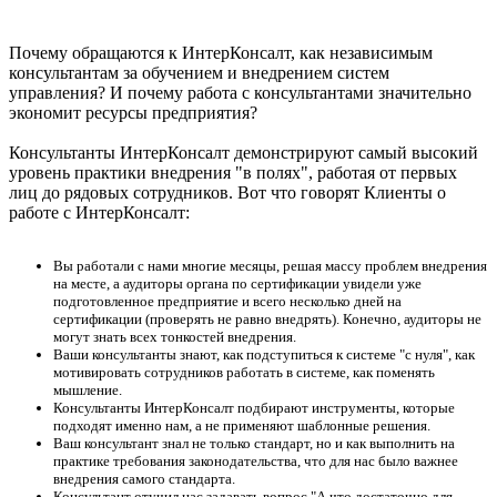
Почему обращаются к ИнтерКонсалт, как независимым
консультантам за обучением и внедрением систем
управления? И почему работа с консультантами значительно
экономит ресурсы предприятия?
Консультанты ИнтерКонсалт демонстрируют самый высокий
уровень практики внедрения "в полях", работая от первых
лиц до рядовых сотрудников. Вот что говорят Клиенты о
работе с ИнтерКонсалт:
Вы работали с нами многие месяцы, решая массу проблем внедрения
на месте, а аудиторы органа по сертификации увидели уже
подготовленное предприятие и всего несколько дней на
сертификации (проверять не равно внедрять). Конечно, аудиторы не
могут знать всех тонкостей внедрения.
Ваши консультанты знают, как подступиться к системе "с нуля", как
мотивировать сотрудников работать в системе, как поменять
мышление.
Консультанты ИнтерКонсалт подбирают инструменты, которые
подходят именно нам, а не применяют шаблонные решения.
Ваш консультант знал не только стандарт, но и как выполнить на
практике требования законодательства, что для нас было важнее
внедрения самого стандарта.
Консультант отучил нас задавать вопрос "А что достаточно для