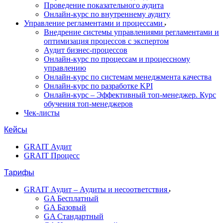
Проведение показательного аудита
Онлайн-курс по внутреннему аудиту
Управление регламентами и процессами
Внедрение системы управлениями регламентами и
оптимизация процессов с экспертом
Аудит бизнес-процессов
Онлайн-курс по процессам и процессному
управлению
Онлайн-курс по системам менеджмента качества
Онлайн-курс по разработке KPI
Онлайн-курс – Эффективный топ-менеджер. Курс
обучения топ-менеджеров
Чек-листы
Кейсы
GRAIT Аудит
GRAIT Процесс
Тарифы
GRAIT Аудит – Аудиты и несоответствия
GA Бесплатный
GA Базовый
GA Стандартный