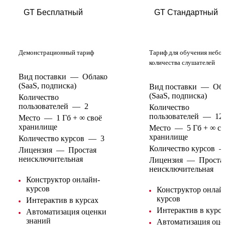
GT Бесплатный
GT Стандартный
Демонстрационный тариф
Тариф для обучения небо
количества слушателей
Вид поставки
—
Облако
(SaaS, подписка)
Вид поставки
—
Об
(SaaS, подписка)
Количество
пользователей
—
2
Количество
пользователей
—
12
Место
—
1 Гб + ∞ своё
хранилище
Место
—
5 Гб + ∞ с
хранилище
Количество курсов
—
3
Количество курсов
Лицензия
—
Простая
неисключительная
Лицензия
—
Проста
неисключительная
Конструктор онлайн-
курсов
Конструктор онлай
курсов
Интерактив в курсах
Интерактив в курс
Автоматизация оценки
знаний
Автоматизация оце