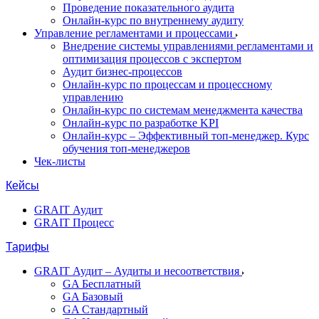
Проведение показательного аудита
Онлайн-курс по внутреннему аудиту
Управление регламентами и процессами
Внедрение системы управлениями регламентами и
оптимизация процессов с экспертом
Аудит бизнес-процессов
Онлайн-курс по процессам и процессному
управлению
Онлайн-курс по системам менеджмента качества
Онлайн-курс по разработке KPI
Онлайн-курс – Эффективный топ-менеджер. Курс
обучения топ-менеджеров
Чек-листы
Кейсы
GRAIT Аудит
GRAIT Процесс
Тарифы
GRAIT Аудит – Аудиты и несоответствия
GA Бесплатный
GA Базовый
GA Стандартный