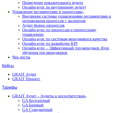
Проведение показательного аудита
Онлайн-курс по внутреннему аудиту
Управление регламентами и процессами
Внедрение системы управлениями регламентами и
оптимизация процессов с экспертом
Аудит бизнес-процессов
Онлайн-курс по процессам и процессному
управлению
Онлайн-курс по системам менеджмента качества
Онлайн-курс по разработке KPI
Онлайн-курс – Эффективный топ-менеджер. Курс
обучения топ-менеджеров
Чек-листы
Кейсы
GRAIT Аудит
GRAIT Процесс
Тарифы
GRAIT Аудит – Аудиты и несоответствия
GA Бесплатный
GA Базовый
GA Стандартный