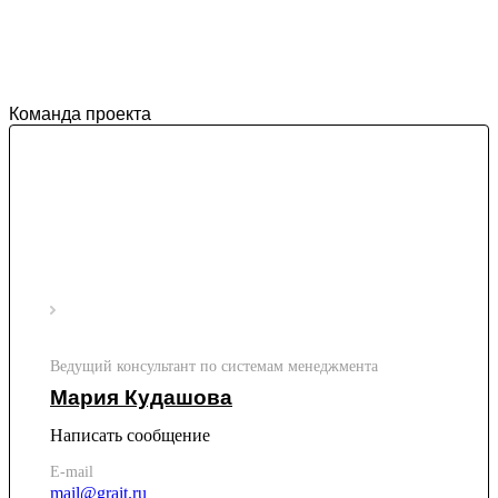
Я собственный почерк не могу разобрать,
а теперь программа делает это за меня
Команда проекта
Ведущий консультант по системам менеджмента
Мария Кудашова
Написать сообщение
E-mail
mail@grait.ru