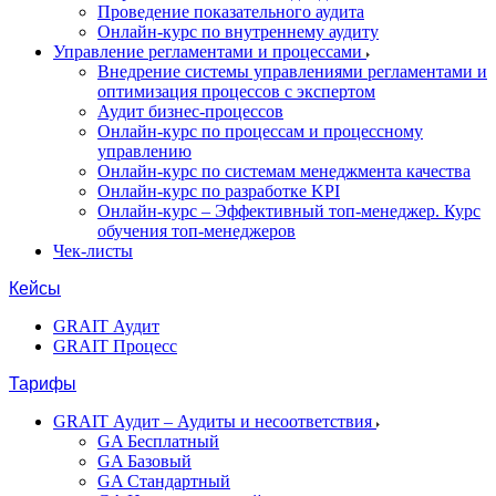
Проведение показательного аудита
Онлайн-курс по внутреннему аудиту
Управление регламентами и процессами
Внедрение системы управлениями регламентами и
оптимизация процессов с экспертом
Аудит бизнес-процессов
Онлайн-курс по процессам и процессному
управлению
Онлайн-курс по системам менеджмента качества
Онлайн-курс по разработке KPI
Онлайн-курс – Эффективный топ-менеджер. Курс
обучения топ-менеджеров
Чек-листы
Кейсы
GRAIT Аудит
GRAIT Процесс
Тарифы
GRAIT Аудит – Аудиты и несоответствия
GA Бесплатный
GA Базовый
GA Стандартный