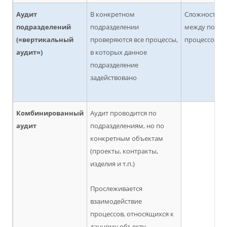
Аудит
В конкретном
Сложность п
подразделений
подразделении
между подра
(«вертикальный
проверяются все процессы,
процессов
аудит»)
в которых данное
подразделение
задействовано
Комбинированный
Аудит проводится по
аудит
подразделениям, но по
конкретным объектам
(проекты, контракты,
изделия и т.п.)
Прослеживается
взаимодействие
процессов, относящихся к
данному объекту