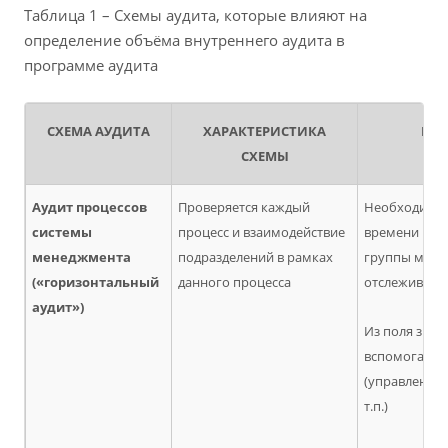
Таблица 1 – Схемы аудита, которые влияют на
определение объёма внутреннего аудита в
программе аудита
СХЕМА АУДИТА
ХАРАКТЕРИСТИКА
НЕД
СХЕМЫ
Аудит процессов
Проверяется каждый
Необходимос
системы
процесс и взаимодействие
времени на 
менеджмента
подразделений в рамках
группы межд
(«горизонтальный
данного процесса
отслеживани
аудит»)
Из поля зрен
вспомогател
(управление 
т.п.)